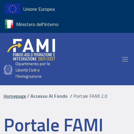
Salta al contenuto principale
Unione Europea
Ministero dell'Interno
Dipartimento per le
Libertà Civili e
l'Immigrazione
Briciole di pane
Homepage
Accesso Al Fondo
Portale FAMI 2.0
Portale FAMI