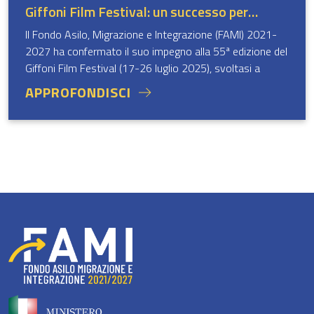
Giffoni Film Festival: un successo per
l’inclusione e il dialogo con le nuove
Il Fondo Asilo, Migrazione e Integrazione (FAMI) 2021-
generazioni
2027 ha confermato il suo impegno alla 55ª edizione del
Giffoni Film Festival (17-26 luglio 2025), svoltasi a
Giffoni Valle Piana (SA).
APPROFONDISCI
Grazie alla collaborazione ormai consolidata da tre anni, i
giovani hanno avuto l’opportunità di conoscere le azioni
del Fondo attraverso linguaggi nuovi e creativi e
momenti di confronto, informazione e formazione.