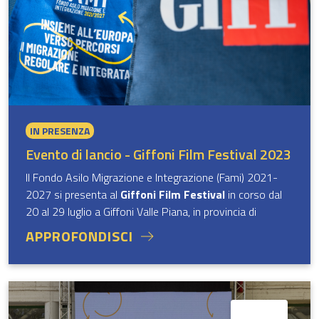
IN PRESENZA
Evento di lancio - Giffoni Film Festival 2023
Il Fondo Asilo Migrazione e Integrazione (Fami) 2021-
2027 si presenta al
Giffoni Film Festival
in corso dal
20 al 29 luglio a Giffoni Valle Piana, in provincia di
Salerno.
APPROFONDISCI
Nell'ambito della
53esima edizione del noto festival
della cinematografia per ragazzi
, il capo del
Dipartimento per le Libertà Civili e l'Immigrazione del
Ministero, Valerio Valenti, e l’autorità di gestione del