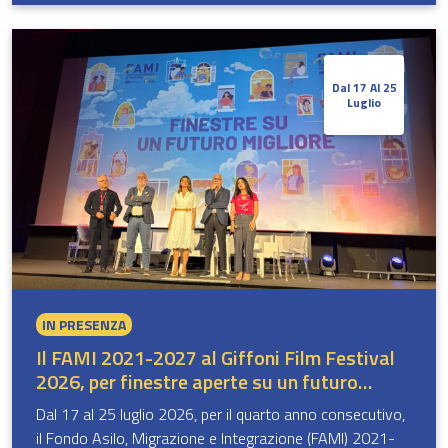
Dal 17 Al 25
Luglio
IN PRESENZA
Il FAMI 2021-2027 al Giffoni Film Festival
2026, per finestre aperte su un futuro
possibile
Dal 17 al 25 luglio 2026, per il quarto anno consecutivo,
il Fondo Asilo, Migrazione e Integrazione (FAMI) 2021-