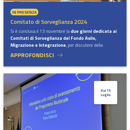
IN PRESENZA
Comitato di Sorveglianza 2024
Si è conclusa il 13 novembre la
due giorni dedicata ai
Comitati di Sorveglianza del Fondo Asilo,
Migrazione e Integrazione
, per discutere della
chiusura della programmazione 2014-2020 e delle
APPROFONDISCI
prospettive per il periodo 2021-2027, coinvolgendo
esponenti della Commissione Europea, amministrazioni
centrali, organizzazioni internazionali ed altri enti.
La giornata del 12 novembre, ha
analizzato i risultati
Dal 15
della programmazione 2014-2020
, che ha finanziato
Luglio
724 progetti a beneficio di oltre 344.000 cittadini di
Paesi terzi e 98.000 operatori.