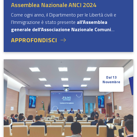
Assemblea Nazionale ANCI 2024
Come ogni anno, il Dipartimento per le Libertà civili e
l’Immigrazione è stato presente
all’Assemblea
generale dell’Associazione Nazionale Comuni
Italiani (ANCI)
tenutasi a Genova dal 24 al 26 ottobre.
APPROFONDISCI
L’ampio spazio espositivo riservato nel corso della
kermesse
ha offerto al pubblico la possibilità di
costruttivi confronti con i rappresentanti delle Direzioni
di cui si compone.
Dal 13
Novembre