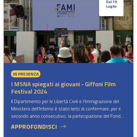
Dal 19
Fondo, il Vicecapo Dipartimento, Maria Forte, hanno
Luglio
illustrato in una conferenza stampa le linee attuative per
il settennio 2021-2027.
IN PRESENZA
I MSNA spiegati ai giovani - Giffoni Film
Festival 2024
Il Dipartimento per le Libertà Civili e l’Immigrazione del
Ministero dell’Interno è stato lieto di confermare, per il
secondo anno consecutivo, la partecipazione del Fondo
Asilo Migrazione e Integrazione 2021-2027 al
Giffoni
APPROFONDISCI
Film Festival 2024
, svoltosi dal 19 al 28 luglio.