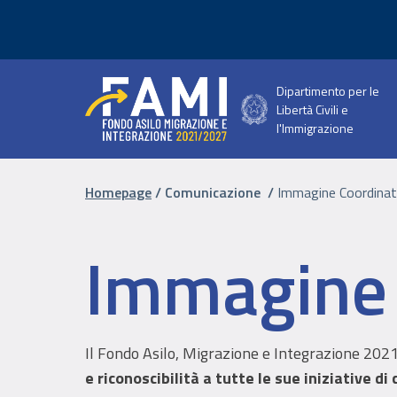
Salta al contenuto principale
Dipartimento per le
Libertà Civili e
l'Immigrazione
Briciole di pa
Homepage
Comunicazione
Immagine Coordina
Immagine 
Il Fondo Asilo, Migrazione e Integrazione 202
e riconoscibilità a tutte le sue iniziative d