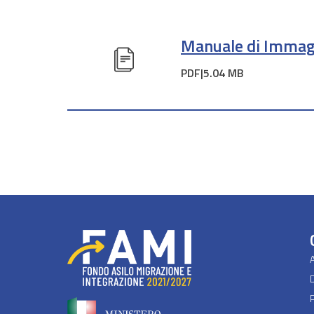
Manuale di Immag
PDF|
5.04 MB
P