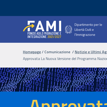
Salta al contenuto principale
Dipartimento per le
Libertà Civili e
l'Immigrazione
Briciole di pa
Homepage
Comunicazione
Notizie e Ultimi A
Approvata La Nuova Versione del Programma Nazion
Approvat