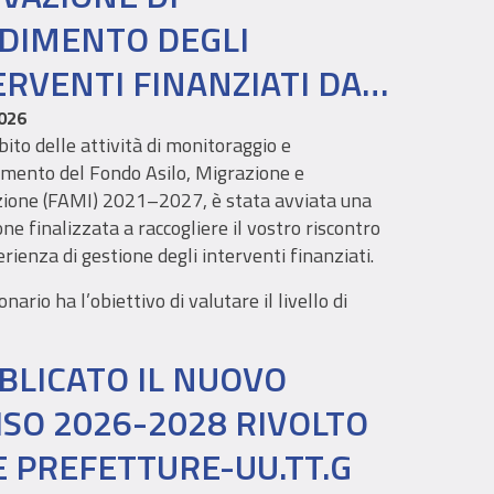
DIMENTO DEGLI
ERVENTI FINANZIATI DAL
DO FAMI 2021–2027
026
ito delle attività di monitoraggio e
amento del Fondo Asilo, Migrazione e
zione (FAMI) 2021–2027, è stata avviata una
one finalizzata a raccogliere il vostro riscontro
erienza di gestione degli interventi finanziati.
onario ha l’obiettivo di valutare il livello di
zione rispetto ai processi, ai servizi e agli
i di supporto, al fine di individuare ambiti di
BLICATO IL NUOVO
mento e orientare le future azioni di
one del Fondo.
ISO 2026-2028 RIVOLTO
E PREFETTURE-UU.TT.G
y si articola in due sezioni principali: