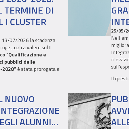
L TERMINE DI
GRA
 I CLUSTER
INT
FON
25/05/2
Nell’amb
l 13/07/2026 la scadenza
miglior
progettuali a valere sul
I
Integra
co "Qualificazione e
rilevazi
i pubblici delle
sull’esp
6-2028”
è stata prorogata al
Il questi
soddisfa
strument
IL NUOVO
PUB
migliora
’INTEGRAZIONE
evoluzi
AVV
EGLI ALUNNI
ALL
La surve