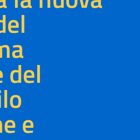
del
ma
 del
lo
ne e