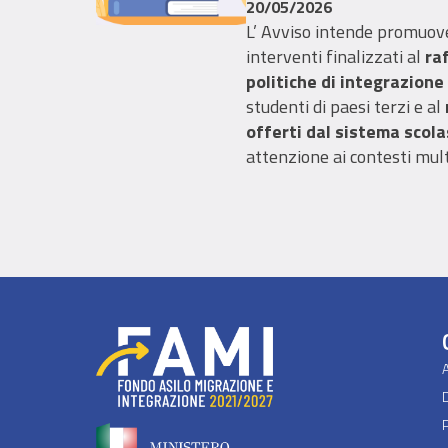
STRANIERI 20
20/05/2026
L’ Avviso intende promuove
NELLE REGION
interventi finalizzati al
ra
politiche di integrazione
AUTONOME N
studenti di paesi terzi e al
NEI PROGETTI
offerti dal sistema scol
attenzione ai contesti multi
Possono partecipare all’av
Regionali
o
le
Istituzioni 
appositamente delegate
Regionali, delle seguenti
o
autonome
che non hanno b
a valere sul Fondo Asilo M
2021-2027: Basilicata, Cam
Marche, Molise, Valle d'Ao
Trento, Provincia autonom
P
Le risorse complessive s