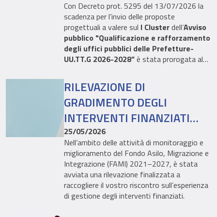
Con Decreto prot. 5295 del 13/07/2026 la
scadenza per l’invio delle proposte
progettuali a valere sul
I Cluster
dell’
Avviso
pubblico "Qualificazione e rafforzamento
degli uffici pubblici delle Prefetture-
UU.TT.G 2026-2028”
è stata prorogata al
28 agosto p.v.
RILEVAZIONE DI
GRADIMENTO DEGLI
INTERVENTI FINANZIATI
DAL FONDO FAMI 2021–2027
25/05/2026
Nell’ambito delle attività di monitoraggio e
miglioramento del Fondo Asilo, Migrazione e
Integrazione (FAMI) 2021–2027, è stata
avviata una rilevazione finalizzata a
raccogliere il vostro riscontro sull’esperienza
di gestione degli interventi finanziati.
Il questionario ha l’obiettivo di valutare il