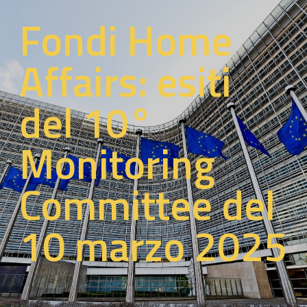
Fondi Home
Affairs: esiti
del 10°
Monitoring
Committee del
10 marzo 2025