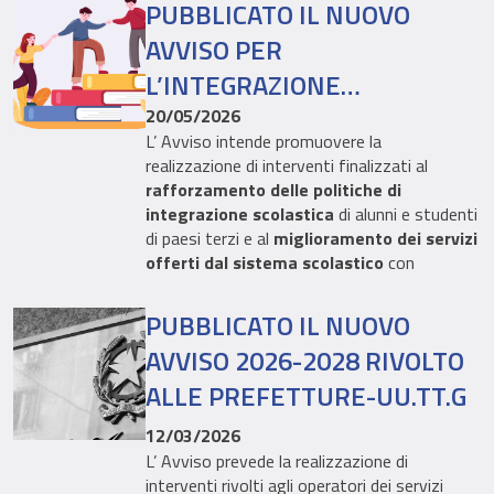
PUBBLICATO IL NUOVO
livello di soddisfazione rispetto ai processi, ai
servizi e agli strumenti di supporto, al fine di
AVVISO PER
individuare ambiti di miglioramento e
L’INTEGRAZIONE
orientare le future azioni di evoluzione del
SCOLASTICA DEGLI ALUNNI
Fondo.
20/05/2026
L’ Avviso intende promuovere la
STRANIERI 2027-2028,
La survey si articola in due sezioni principali:
realizzazione di interventi finalizzati al
NELLE REGIONI E PROVINCE
rafforzamento delle politiche di
Parte I – Valutazione del supporto
integrazione scolastica
di alunni e studenti
AUTONOME NON COINVOLTE
dell’Autorità di Gestione / Organismo
di paesi terzi e al
miglioramento dei servizi
Intermedio
: rilevazione del livello di
NEI PROGETTI IN CORSO
offerti dal sistema scolastico
con
soddisfazione rispetto alle procedure e
particolare attenzione ai contesti
al supporto ricevuto nelle diverse fasi di
multiculturali e periferici.
PUBBLICATO IL NUOVO
gestione progettuale;
Possono partecipare all’avviso gli
Uffici
AVVISO 2026-2028 RIVOLTO
Parte II – Valutazione dell’applicativo
Scolastici Regionali
o
le
Istituzioni
FAMI 2.0 e gestione dell’Help Desk
:
ALLE PREFETTURE-UU.TT.G
Scolastiche statali appositamente
raccolta delle esperienze d’uso
delegate
dai succitati Uffici Scolastici
12/03/2026
dell’applicativo, con particolare
Regionali, delle seguenti
otto Regioni e
L’ Avviso prevede la realizzazione di
attenzione a criticità riscontrate e
Province autonome
che non hanno
interventi rivolti agli operatori dei servizi
possibili suggerimenti di miglioramento.